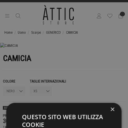
0
Home
Uomo
Scarpe
GENERICO
CAMICIA
CAMICIA
COLORE
TAGLIE INTERNAZIONALI
×
SOLD OUT
QUESTO SITO WEB UTILIZZA
PRODOTTO NON DISPONIBILE CONTATTACI PER SAPERE DI PIÙ
309,00 €
COOKIE
TASSE INCLUSE