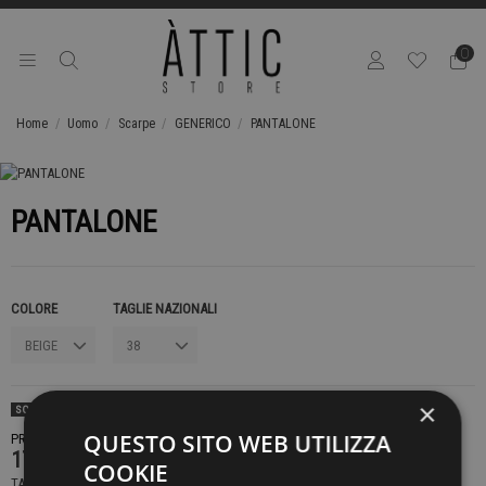
0
Home
Uomo
Scarpe
GENERICO
PANTALONE
PANTALONE
COLORE
TAGLIE NAZIONALI
×
SOLD OUT
QUESTO SITO WEB UTILIZZA
PRODOTTO NON DISPONIBILE CONTATTACI PER SAPERE DI PIÙ
179,00 €
COOKIE
TASSE INCLUSE