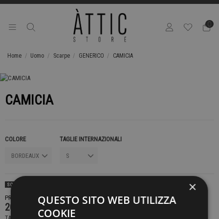
0
Home
Uomo
Scarpe
GENERICO
CAMICIA
CAMICIA
COLORE
TAGLIE INTERNAZIONALI
×
SOLD OUT
QUESTO SITO WEB UTILIZZA
PRODOTTO NON DISPONIBILE CONTATTACI PER SAPERE DI PIÙ
209,00 €
COOKIE
TASSE INCLUSE