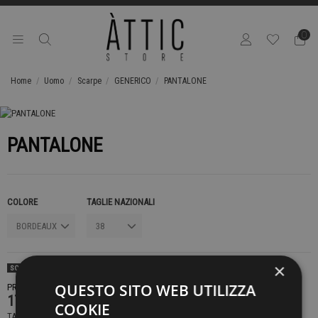
0
Home
Uomo
Scarpe
GENERICO
PANTALONE
PANTALONE
COLORE
TAGLIE NAZIONALI
×
SOLD OUT
QUESTO SITO WEB UTILIZZA
PRODOTTO NON DISPONIBILE CONTATTACI PER SAPERE DI PIÙ
179,00 €
COOKIE
TASSE INCLUSE