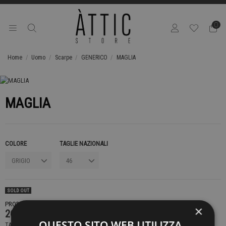
0
Home
Uomo
Scarpe
GENERICO
MAGLIA
MAGLIA
COLORE
TAGLIE NAZIONALI
SOLD OUT
PRODOTTO NON DISPONIBILE CONTATTACI PER SAPERE DI PIÙ
×
269,00 €
QUESTO SITO WEB UTILIZZA
TASSE INCLUSE