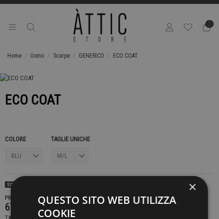
0
Home
Uomo
Scarpe
GENERICO
ECO COAT
ECO COAT
COLORE
TAGLIE UNICHE
×
SOLD OUT
QUESTO SITO WEB UTILIZZA
PRODOTTO NON DISPONIBILE CONTATTACI PER SAPERE DI PIÙ
679,00 €
COOKIE
TASSE INCLUSE