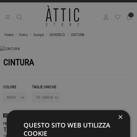
0
Home
Uomo
Scarpe
GENERICO
CINTURA
CINTURA
COLORE
TAGLIE UNICHE
×
SOLD OUT
QUESTO SITO WEB UTILIZZA
PRODOTTO NON DISPONIBILE CONTATTACI PER SAPERE DI PIÙ
179,00 €
COOKIE
TASSE INCLUSE