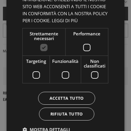
SITO WEB ACCONSENTI A TUTTI I COOKIE
IN CONFORMITÀ CON LA NOSTRA POLICY
AGGIUNGI AL CARRELLO
PER I COOKIE.
LEGGI DI PIÙ
Strettamente
Performance
necessari
MARCA:
ATOMOFACTORY
Targeting
Funzionalità
Non
classificati
DETTAGLI DEL PRODOTTO
RIFERIMENTO
23173
ACCETTA TUTTO
EAN13
2900000436442
RIFIUTA TUTTO
MOSTRA DETTAGLI