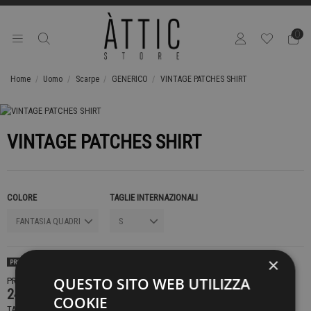
0
Home
Uomo
Scarpe
GENERICO
VINTAGE PATCHES SHIRT
VINTAGE PATCHES SHIRT
COLORE
TAGLIE INTERNAZIONALI
×
PRODOTTO DISPONIBILE CON DIVERSE OPZIONI
QUESTO SITO WEB UTILIZZA
PRODOTTO NON DISPONIBILE CONTATTACI PER SAPERE DI PIÙ
249,00 €
COOKIE
TASSE INCLUSE