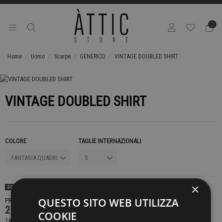
0
Home
Uomo
Scarpe
GENERICO
VINTAGE DOUBLED SHIRT
VINTAGE DOUBLED SHIRT
COLORE
TAGLIE INTERNAZIONALI
×
SOLD OUT
QUESTO SITO WEB UTILIZZA
PRODOTTO NON DISPONIBILE CONTATTACI PER SAPERE DI PIÙ
219,00 €
COOKIE
TASSE INCLUSE