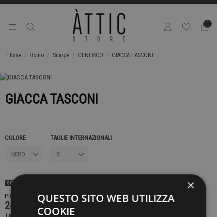
0
Home
Uomo
Scarpe
GENERICO
GIACCA TASCONI
GIACCA TASCONI
COLORE
TAGLIE INTERNAZIONALI
×
SOLD OUT
QUESTO SITO WEB UTILIZZA
PRODOTTO NON DISPONIBILE CONTATTACI PER SAPERE DI PIÙ
249,00 €
COOKIE
TASSE INCLUSE