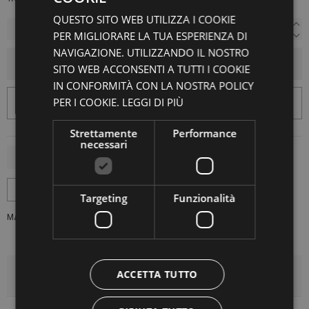
QUESTO SITO WEB UTILIZZA I COOKIE
PER MIGLIORARE LA TUA ESPERIENZA DI
NAVIGAZIONE. UTILIZZANDO IL NOSTRO
AGGIUNGI AL CARRELLO
SITO WEB ACCONSENTI A TUTTI I COOKIE
IN CONFORMITÀ CON LA NOSTRA POLICY
PER I COOKIE.
LEGGI DI PIÙ
Strettamente
Performance
necessari
Targeting
Funzionalità
MARCA:
FELIUX CULPA
ACCETTA TUTTO
DETTAGLI DEL PRODOTTO