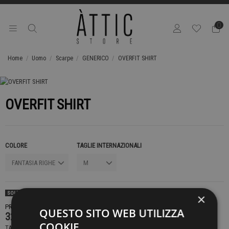
0
Home
Uomo
Scarpe
GENERICO
OVERFIT SHIRT
OVERFIT SHIRT
COLORE
TAGLIE INTERNAZIONALI
SOLD OUT
×
PRODOTTO NON DISPONIBILE CONTATTACI PER SAPERE DI PIÙ
QUESTO SITO WEB UTILIZZA
329,00 €
COOKIE
TASSE INCLUSE