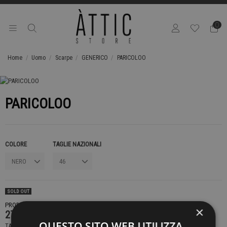
0
Home
Uomo
Scarpe
GENERICO
PARICOLOO
PARICOLOO
COLORE
TAGLIE NAZIONALI
SOLD OUT
PRODOTTO NON DISPONIBILE CONTATTACI PER SAPERE DI PIÙ
×
279,00 €
QUESTO SITO WEB UTILIZZA
TASSE INCLUSE