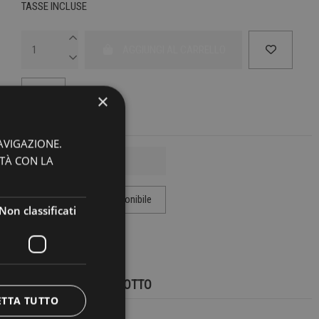
TASSE INCLUSE
AGGIUNGI AL CARRELLO
×
AVIGAZIONE.
ITÀ CON LA
Non classificati
MARCA:
A DAMN THING
DETTAGLI DEL PRODOTTO
ETTA TUTTO