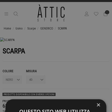
0
Home
Uomo
Scarpe
GENERICO
SCARPA
SCARPA
COLORE
MISURA
PRODOTTO DISPONIBILE CON DIVERSE OPZIONI
PRODOTTO NON DISPONIBILE CONTATTACI PER SAPERE DI PIÙ
×
619,00 €
QUESTO SITO WEB UTILIZZA
TASSE INCLUSE