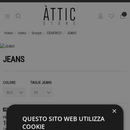
0
Home
Uomo
Scarpe
GENERICO
JEANS
JEANS
COLORE
TAGLIE JEANS
×
PRODOTTO DISPONIBILE CON DIVERSE OPZIONI
QUESTO SITO WEB UTILIZZA
PRODOTTO NON DISPONIBILE CONTATTACI PER SAPERE DI PIÙ
169,00 €
COOKIE
TASSE INCLUSE