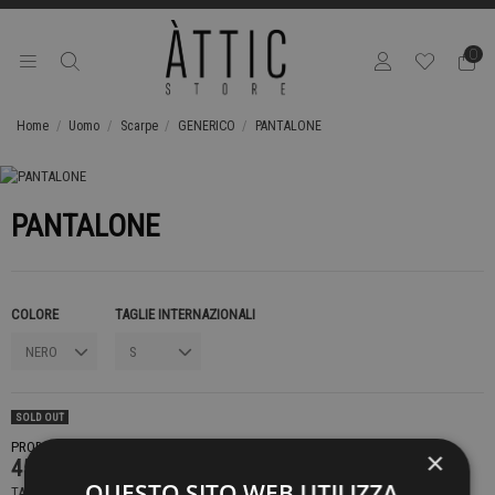
0
Home
Uomo
Scarpe
GENERICO
PANTALONE
PANTALONE
COLORE
TAGLIE INTERNAZIONALI
SOLD OUT
PRODOTTO NON DISPONIBILE CONTATTACI PER SAPERE DI PIÙ
×
459,00 €
QUESTO SITO WEB UTILIZZA
TASSE INCLUSE