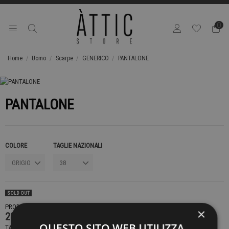
0
Home
Uomo
Scarpe
GENERICO
PANTALONE
PANTALONE
COLORE
TAGLIE NAZIONALI
SOLD OUT
PRODOTTO NON DISPONIBILE CONTATTACI PER SAPERE DI PIÙ
×
289,00 €
QUESTO SITO WEB UTILIZZA
TASSE INCLUSE