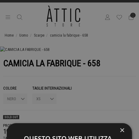
0
Home
Uomo
Scarpe
camicia la fabrique - 658
CAMICIA LA FABRIQUE - 658
COLORE
TAGLIE INTERNAZIONALI
SOLD OUT
PRODOTTO NON DISPONIBILE CONTATTACI PER SAPERE DI PIÙ
×
199,00 €
QUESTO SITO WEB UTILIZZA
TASSE INCLUSE