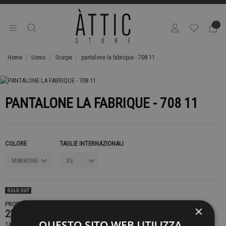
0
Home
Uomo
Scarpe
pantalone la fabrique - 708 11
PANTALONE LA FABRIQUE - 708 11
COLORE
TAGLIE INTERNAZIONALI
SOLD OUT
PRODOTTO NON DISPONIBILE CONTATTACI PER SAPERE DI PIÙ
×
229,00 €
QUESTO SITO WEB UTILIZZA
TASSE INCLUSE