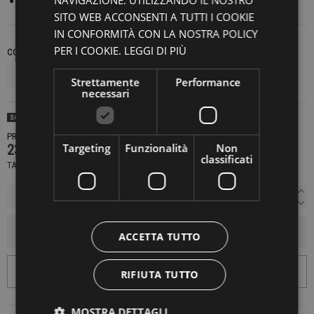
NAVIGAZIONE. UTILIZZANDO IL NOSTRO
SITO WEB ACCONSENTI A TUTTI I COOKIE
IN CONFORMITÀ CON LA NOSTRA POLICY
PER I COOKIE.
LEGGI DI PIÙ
COLORE
MISURA
Strettamente
Performance
necessari
SOLD OUT
PRODOTTO NON DISPONIBILE CONTATTACI PER SAPERE DI PIÙ
Targeting
Funzionalità
Non
230,00 €
classificati
TASSE INCLUSE
AGGIUNGI AL CARRELLO
ACCETTA TUTTO
RIFIUTA TUTTO
MOSTRA DETTAGLI