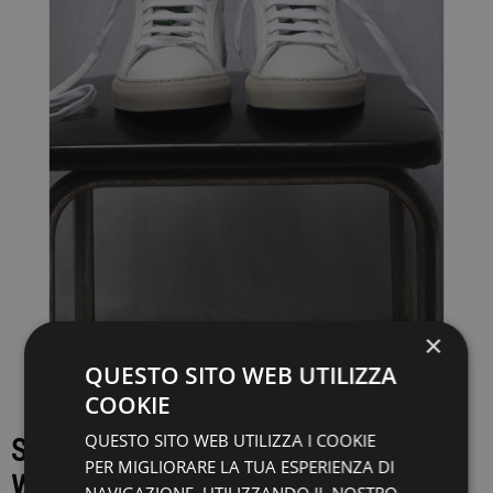
×
QUESTO SITO WEB UTILIZZA
COOKIE
QUESTO SITO WEB UTILIZZA I COOKIE
SNEAKERS NATIONAL STANDARD -
PER MIGLIORARE LA TUA ESPERIENZA DI
W04 19S SOF06