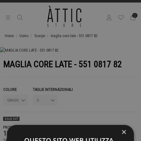
0
Home
Uomo
Scarpe
maglia core late - 551 0817 82
MAGLIA CORE LATE - 551 0817 82
COLORE
TAGLIE INTERNAZIONALI
SOLD OUT
PRODOTTO NON DISPONIBILE CONTATTACI PER SAPERE DI PIÙ
×
159,00 €
QUESTO SITO WEB UTILIZZA
TASSE INCLUSE