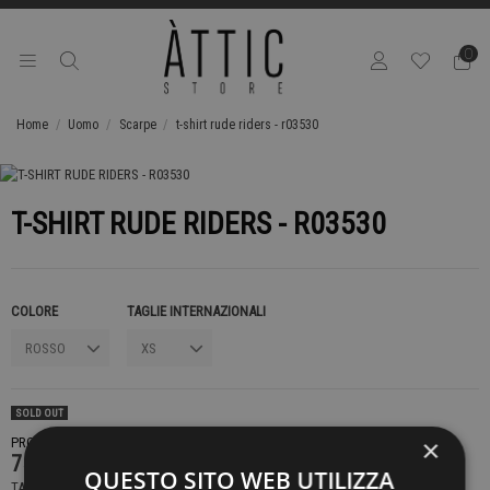
0
Home
Uomo
Scarpe
t-shirt rude riders - r03530
T-SHIRT RUDE RIDERS - R03530
COLORE
TAGLIE INTERNAZIONALI
SOLD OUT
×
PRODOTTO NON DISPONIBILE CONTATTACI PER SAPERE DI PIÙ
75,00 €
QUESTO SITO WEB UTILIZZA
TASSE INCLUSE