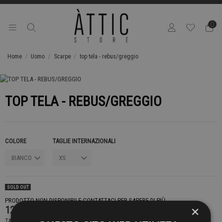
0
Home
Uomo
Scarpe
top tela - rebus/greggio
TOP TELA - REBUS/GREGGIO
COLORE
TAGLIE INTERNAZIONALI
SOLD OUT
PRODOTTO NON DISPONIBILE CONTATTACI PER SAPERE DI PIÙ
×
129,00 €
TASSE INCLUSE