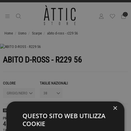
0
Home
Uomo
Scarpe
abito d-ross - r229 56
ABITO D-ROSS - R229 56
COLORE
TAGLIE NAZIONALI
×
SOLD OUT
QUESTO SITO WEB UTILIZZA
PRODOTTO NON DISPONIBILE CONTATTACI PER SAPERE DI PIÙ
COOKIE
419,00 €
TASSE INCLUSE