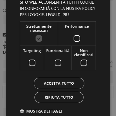
SITO WEB ACCONSENTI A TUTTI I COOKIE
IN CONFORMITÀ CON LA NOSTRA POLICY
COLORE
TAGLIE NAZIONALI
PER I COOKIE.
LEGGI DI PIÙ
Strettamente
Performance
necessari
SOLD OUT
PRODOTTO NON DISPONIBILE CONTATTACI PER SAPERE DI PIÙ
132,30 €
189,00 €
-30%
Targeting
Funzionalità
Non
TASSE INCLUSE
classificati
AGGIUNGI AL CARRELLO
ACCETTA TUTTO
RIFIUTA TUTTO
MOSTRA DETTAGLI