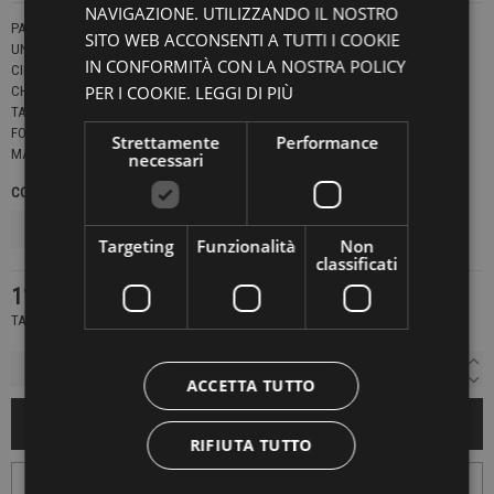
NAVIGAZIONE. UTILIZZANDO IL NOSTRO
PANTALONE VESTIBILITÀ CARROT.
SITO WEB ACCONSENTI A TUTTI I COOKIE
UNA PINCE CUCITA.
IN CONFORMITÀ CON LA NOSTRA POLICY
CINTURA ELASTICIZZATA MONTATA A MANO.
PER I COOKIE.
LEGGI DI PIÙ
CHIUSURA CON ZIP, BOTTONE E COULISSE.
TASCHE SUL RETRO A DOPPIO FILETTO E BOTTONE.
FONDO 17 CM.
Strettamente
Performance
MADE IN ITALY
MITTE.901
necessari
COLORE
TAGLIE NAZIONALI
Targeting
Funzionalità
Non
classificati
111,30 €
159,00 €
-30%
TASSE INCLUSE
ACCETTA TUTTO
AGGIUNGI AL CARRELLO
RIFIUTA TUTTO