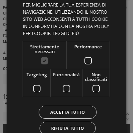
PER MIGLIORARE LA TUA ESPERIENZA DI
PANTALONE VESTIBILITÀ CARROT E CINTURA ELASTICIZZATA MONTATA A MANO.
NAVIGAZIONE. UTILIZZANDO IL NOSTRO
UNA PINCE CUCITA.
SITO WEB ACCONSENTI A TUTTI I COOKIE
CINTURA ELASTICIZZATA MONTATA A MANO
CHIUSURA CON ZIP, BOTTONE E COULISSE.
IN CONFORMITÀ CON LA NOSTRA POLICY
TASCHE SUL RETRO A DOPPIO FILETTO E BOTTONE.
PER I COOKIE.
LEGGI DI PIÙ
FONDO 17 CM.
MADE IN ITALY
Strettamente
Performance
necessari
IL MODELLO INDOSSA UNA TAGLIA 46.
MITTE
COLORE
TAGLIE NAZIONALI
Targeting
Funzionalità
Non
classificati
125,30 €
179,00 €
-30%
TASSE INCLUSE
ACCETTA TUTTO
RIFIUTA TUTTO
AGGIUNGI AL CARRELLO