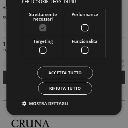
PER I COOKIE.
LEGGI DI PIÙ
ARABAT
Strettamente
Performance
COLORE
TAGLIE NAZIONALI
necessari
Targeting
Funzionalità
174,30 €
249,00 €
-30%
TASSE INCLUSE
ACCETTA TUTTO
AGGIUNGI AL CARRELLO
RIFIUTA TUTTO
MOSTRA DETTAGLI