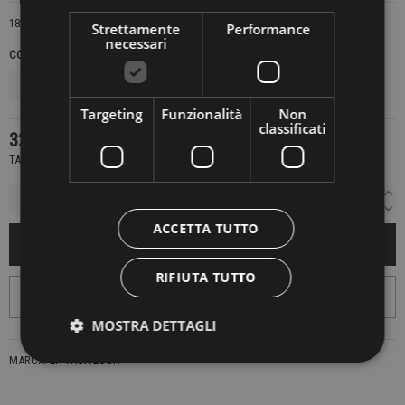
1820
Strettamente
Performance
necessari
COLORE
TAGLIE INTERNAZIONALI
Targeting
Funzionalità
Non
classificati
321,30 €
459,00 €
-30%
TASSE INCLUSE
ACCETTA TUTTO
AGGIUNGI AL CARRELLO
RIFIUTA TUTTO
MOSTRA DETTAGLI
MARCA:
LA VACA LOCA