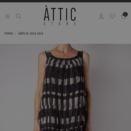
0
Home
abito la vaca loca