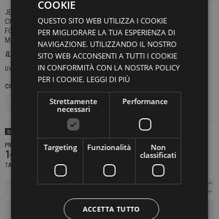
COOKIE
JEANS VESTIBILITÀ SLIM.
QUESTO SITO WEB UTILIZZA I COOKIE
CHIUSURA CON BOTTONI.
FONDO 16 CM.
PER MIGLIORARE LA TUA ESPERIENZA DI
MADE IN ITALY
NAVIGAZIONE. UTILIZZANDO IL NOSTRO
IL MODELLO INDOSSA UNA TAGLIA 32.
SITO WEB ACCONSENTI A TUTTI I COOKIE
IN CONFORMITÀ CON LA NOSTRA POLICY
DYLAN
PER I COOKIE.
LEGGI DI PIÙ
COLORE
TAGLIE JEANS
Strettamente
Performance
necessari
SOLD OUT
PRODOTTO NON DISPONIBILE CONTATTACI PER SAPERE DI PIÙ
Targeting
Funzionalità
Non
146,30 €
classificati
209,00 €
-30%
TASSE INCLUSE
ACCETTA TUTTO
AGGIUNGI AL CARRELLO