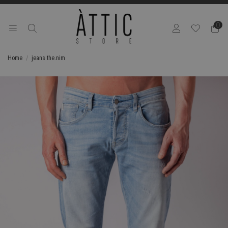
0
Home
jeans the.nim