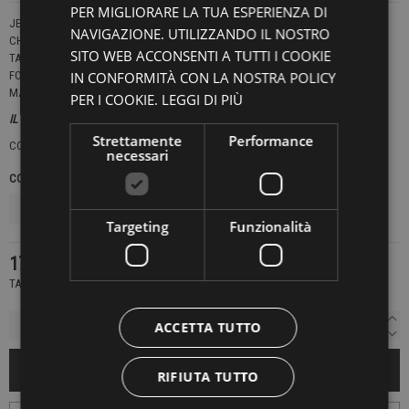
PER MIGLIORARE LA TUA ESPERIENZA DI
JEANS VESTIBILITÀ CARROT.
NAVIGAZIONE. UTILIZZANDO IL NOSTRO
CHIUSURA CON BOTTONI.
SITO WEB ACCONSENTI A TUTTI I COOKIE
TAGLIATO IN CAVIGLIA.
FONDO 16 CM.
IN CONFORMITÀ CON LA NOSTRA POLICY
MADE IN ITALY
PER I COOKIE.
LEGGI DI PIÙ
IL MODELLO INDOSSA UNA TAGLIA 32.
Strettamente
Performance
CONNOR
necessari
COLORE
TAGLIE JEANS
Targeting
Funzionalità
174,30 €
249,00 €
-30%
TASSE INCLUSE
ACCETTA TUTTO
AGGIUNGI AL CARRELLO
RIFIUTA TUTTO