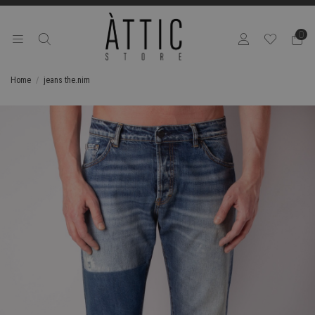
0
Home
jeans the.nim