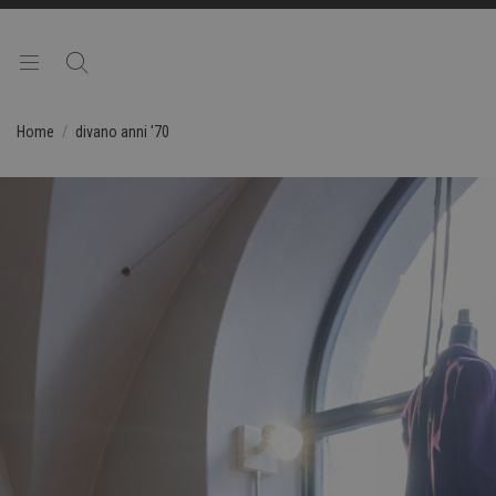
Home
divano anni '70