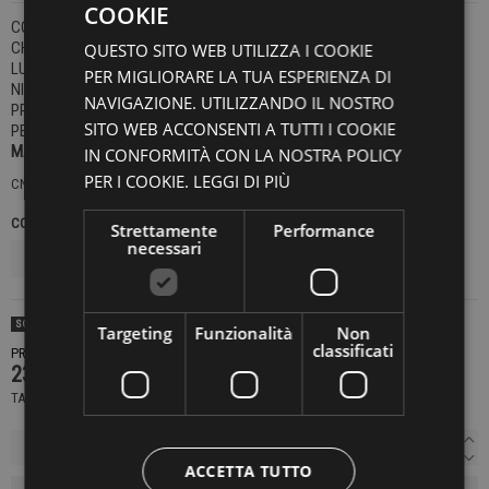
COOKIE
COLLANA IN ARGENTO STERLING 925 - GR. 25.
CHIUSURA CON MOSCHETTONE E TARGHETTA LOGO GOTI.
QUESTO SITO WEB UTILIZZA I COOKIE
LUNGHEZZA: CM 70.
PER MIGLIORARE LA TUA ESPERIENZA DI
NICKEL FREE.
NAVIGAZIONE. UTILIZZANDO IL NOSTRO
PRODOTTO FATTO A MANO.
SITO WEB ACCONSENTI A TUTTI I COOKIE
PEZZO UNICO.
MADE IN ITALY
IN CONFORMITÀ CON LA NOSTRA POLICY
PER I COOKIE.
LEGGI DI PIÙ
CN2139
COLORE
TAGLIE UNICHE
Strettamente
Performance
necessari
SOLD OUT
Targeting
Funzionalità
Non
classificati
PRODOTTO NON DISPONIBILE CONTATTACI PER SAPERE DI PIÙ
239,00 €
TASSE INCLUSE
ACCETTA TUTTO