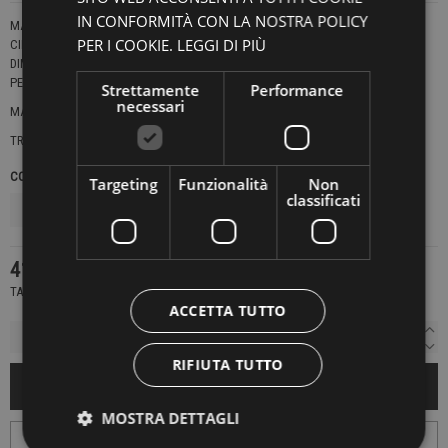
IN CONFORMITÀ CON LA NOSTRA POLICY
MARSUPIO CON CINTURA IN VERA PELLE DI VITELLO PIENO FIORE ANILINA.
PER I COOKIE.
LEGGI DI PIÙ
CINTURA UTILIZZABILE SEPARATA.
DIMENSIONI: 20X17 CM.
PEZZO UNICO.
Strettamente
Performance
necessari
MADE IN ITALY
TRK640
COLORE
TAGLIE UNICHE
Targeting
Funzionalità
Non
classificati
419,00 €
TASSE INCLUSE
ACCETTA TUTTO
RIFIUTA TUTTO
AGGIUNGI AL CARRELLO
MOSTRA DETTAGLI