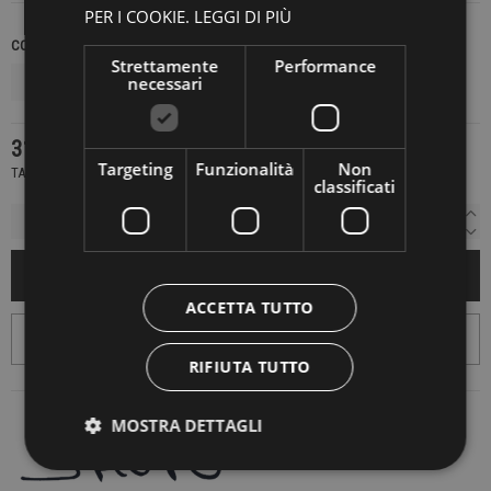
PER I COOKIE.
LEGGI DI PIÙ
COLORE
MISURA
Strettamente
Performance
necessari
314,30 €
449,00 €
-30%
Targeting
Funzionalità
Non
TASSE INCLUSE
classificati
AGGIUNGI AL CARRELLO
ACCETTA TUTTO
RIFIUTA TUTTO
MOSTRA DETTAGLI