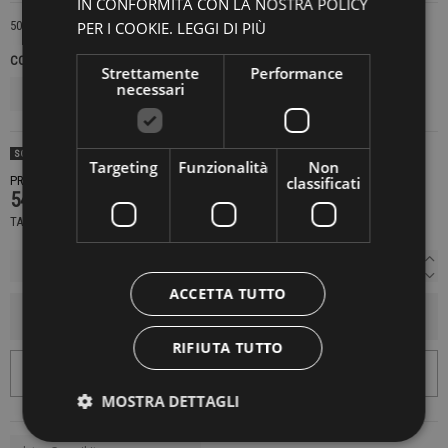
IN CONFORMITÀ CON LA NOSTRA POLICY
PER I COOKIE.
LEGGI DI PIÙ
509
COLORE
TAGLIE UNICHE
Strettamente
Performance
necessari
SOLD OUT
Targeting
Funzionalità
Non
classificati
PRODOTTO NON DISPONIBILE CONTATTACI PER SAPERE DI PIÙ
549,00 €
TASSE INCLUSE
ACCETTA TUTTO
AGGIUNGI AL CARRELLO
RIFIUTA TUTTO
MOSTRA DETTAGLI