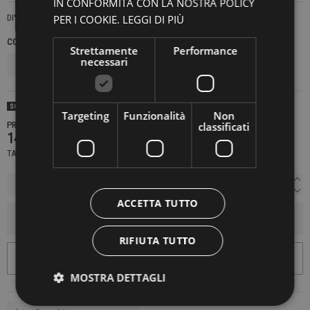
IN CONFORMITÀ CON LA NOSTRA POLICY
PER I COOKIE.
LEGGI DI PIÙ
DIVE
COLORE
MISURA
Strettamente
Performance
necessari
SOLD OUT
Targeting
Funzionalità
Non
classificati
PRODOTTO NON DISPONIBILE CONTATTACI PER SAPERE DI PIÙ
140,00 €
TASSE INCLUSE
ACCETTA TUTTO
AGGIUNGI AL CARRELLO
RIFIUTA TUTTO
MOSTRA DETTAGLI