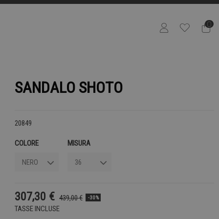
0
SANDALO SHOTO
20849
COLORE
MISURA
307,30 €
439,00 €
-30%
TASSE INCLUSE