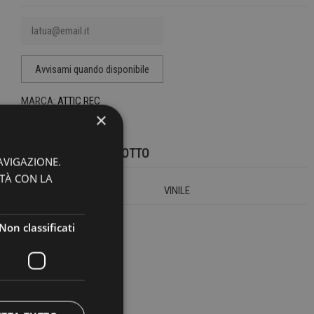
MARCA:
ATTIC REC
×
DETTAGLI DEL PRODOTTO
AVIGAZIONE.
ITÀ CON LA
LAYOUT WEB
VINILE
Non classificati
RIFERIMENTO
22044
EAN13
2000000220499