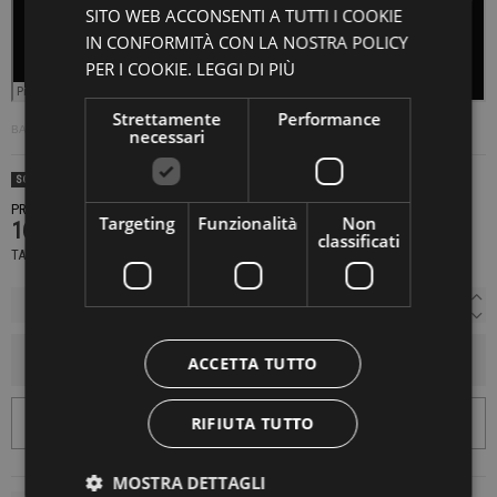
SITO WEB ACCONSENTI A TUTTI I COOKIE
IN CONFORMITÀ CON LA NOSTRA POLICY
PER I COOKIE.
LEGGI DI PIÙ
Strettamente
Performance
BASIC FRAME DISTRIBUTION
·
ROLL007 / V.A. - ROLLOVER EDIT SERVICE VOL. 7
necessari
SOLD OUT
PRODOTTO NON DISPONIBILE CONTATTACI PER SAPERE DI PIÙ
Targeting
Funzionalità
Non
16,00 €
classificati
TASSE INCLUSE
AGGIUNGI AL CARRELLO
ACCETTA TUTTO
RIFIUTA TUTTO
MOSTRA DETTAGLI