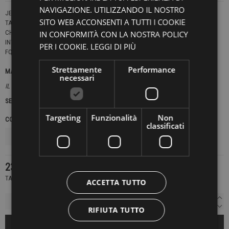
NAVIGAZIONE. UTILIZZANDO IL NOSTRO
JEANS VESTIBILITÀ LOOSE.
SITO WEB ACCONSENTI A TUTTI I COOKIE
TAGLIATO CORTO IN CAVIGLIA.
CHIUSURA CON BOTTONI.
IN CONFORMITÀ CON LA NOSTRA POLICY
INTERNO GAMBA FINITO 70 CM.
PER I COOKIE.
LEGGI DI PIÙ
FONDO 18 CM
Strettamente
Performance
MADE IN ITALY
necessari
IL MODELLO INDOSSA UNA TG.32
SEOUL
Targeting
Funzionalità
Non
COLORE
TAGLIE JEANS
classificati
237,30 €
339,00 €
-30%
TASSE INCLUSE
ACCETTA TUTTO
RIFIUTA TUTTO
AGGIUNGI AL CARRELLO