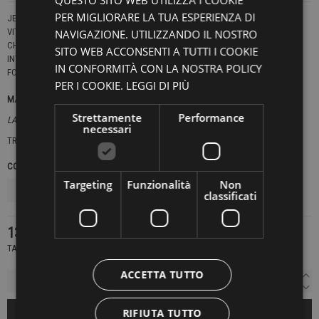
QUESTO SITO WEB UTILIZZA I COOKIE
PER MIGLIORARE LA TUA ESPERIENZA DI
JEANS VESTIBILITÀ ASCIUTTA, FONDO LEGGERMENTE SVASATO.
VITA REGOLARE.
NAVIGAZIONE. UTILIZZANDO IL NOSTRO
CHIUSURA CON CERNIERA E BOTTONE.
SITO WEB ACCONSENTI A TUTTI I COOKIE
INTERNO GAMBA FINITO 63 CM.
IN CONFORMITÀ CON LA NOSTRA POLICY
FONDO 20 CM.
PER I COOKIE.
LEGGI DI PIÙ
MADE IN ITALY
Strettamente
Performance
LA MODELLA INDOSSA UNA TG.27
necessari
TRACY
COLORE
TAGLIE JEANS
Targeting
Funzionalità
Non
classificati
139,30 €
199,00 €
-30%
TASSE INCLUSE
ACCETTA TUTTO
RIFIUTA TUTTO
AGGIUNGI AL CARRELLO