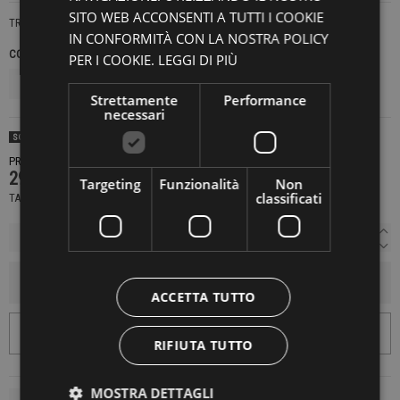
SITO WEB ACCONSENTI A TUTTI I COOKIE
TRK881
IN CONFORMITÀ CON LA NOSTRA POLICY
COLORE
TAGLIE UNICHE
PER I COOKIE.
LEGGI DI PIÙ
Strettamente
Performance
necessari
SOLD OUT
PRODOTTO NON DISPONIBILE CONTATTACI PER SAPERE DI PIÙ
299,00 €
Targeting
Funzionalità
Non
classificati
TASSE INCLUSE
AGGIUNGI AL CARRELLO
ACCETTA TUTTO
RIFIUTA TUTTO
MOSTRA DETTAGLI