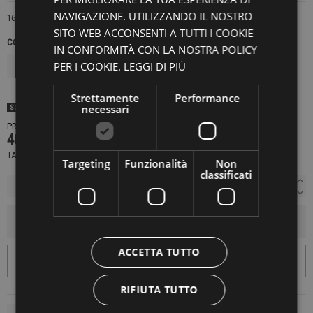
NAVIGAZIONE. UTILIZZANDO IL NOSTRO
16074
SITO WEB ACCONSENTI A TUTTI I COOKIE
COLORE
TAGLIE INTERNAZIONALI
IN CONFORMITÀ CON LA NOSTRA POLICY
PER I COOKIE.
LEGGI DI PIÙ
Strettamente
Performance
necessari
SOLD OUT
PRODOTTO NON DISPONIBILE CONTATTACI PER SAPERE DI PIÙ
489,30 €
699,00 €
-30%
TASSE INCLUSE
Targeting
Funzionalità
Non
classificati
AGGIUNGI AL CARRELLO
ACCETTA TUTTO
RIFIUTA TUTTO