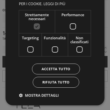
PER I COOKIE.
LEGGI DI PIÙ
COLORE
TAGLIE NAZIONALI
Strettamente
Performance
necessari
146,30 €
209,00 €
-30%
Targeting
Funzionalità
Non
TASSE INCLUSE
classificati
AGGIUNGI AL CARRELLO
ACCETTA TUTTO
RIFIUTA TUTTO
MOSTRA DETTAGLI