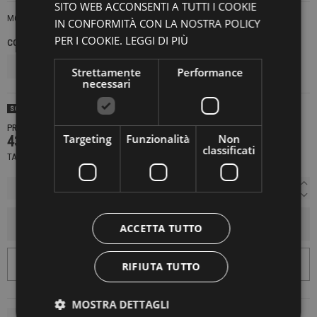
SITO WEB ACCONSENTI A TUTTI I COOKIE
M604
IN CONFORMITÀ CON LA NOSTRA POLICY
PER I COOKIE.
LEGGI DI PIÙ
COLORE
TAGLIE INTERNAZIONALI
Strettamente
Performance
necessari
SOLD OUT
PRODOTTO NON DISPONIBILE CONTATTACI PER SAPERE DI PIÙ
Targeting
Funzionalità
Non
439,00 €
classificati
TASSE INCLUSE
AGGIUNGI AL CARRELLO
ACCETTA TUTTO
RIFIUTA TUTTO
MOSTRA DETTAGLI