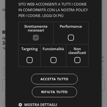
SITO WEB ACCONSENTI A TUTTI I COOKIE
IN CONFORMITÀ CON LA NOSTRA POLICY
COLORE
TAGLIE JEANS
PER I COOKIE.
LEGGI DI PIÙ
Strettamente
Performance
necessari
SOLD OUT
PRODOTTO NON DISPONIBILE CONTATTACI PER SAPERE DI PIÙ
349,00 €
Targeting
Funzionalità
Non
TASSE INCLUSE
classificati
AGGIUNGI AL CARRELLO
ACCETTA TUTTO
RIFIUTA TUTTO
MOSTRA DETTAGLI