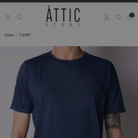
0
Home
T-SHIRT