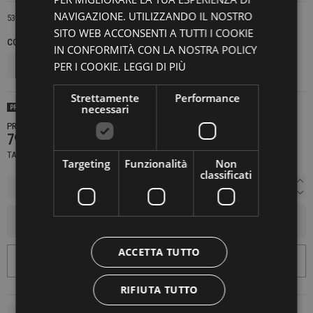
NAVIGAZIONE. UTILIZZANDO IL NOSTRO
5308/5
SITO WEB ACCONSENTI A TUTTI I COOKIE
COLORE
TAGLIE NAZIONALI
IN CONFORMITÀ CON LA NOSTRA POLICY
PER I COOKIE.
LEGGI DI PIÙ
Strettamente
Performance
necessari
PRODOTTO DISPONIBILE CON DIVERSE OPZIONI
PRODOTTO NON DISPONIBILE CONTATTACI PER SAPERE DI PIÙ
79,00 €
TASSE INCLUSE
Targeting
Funzionalità
Non
classificati
AGGIUNGI AL CARRELLO
ACCETTA TUTTO
RIFIUTA TUTTO