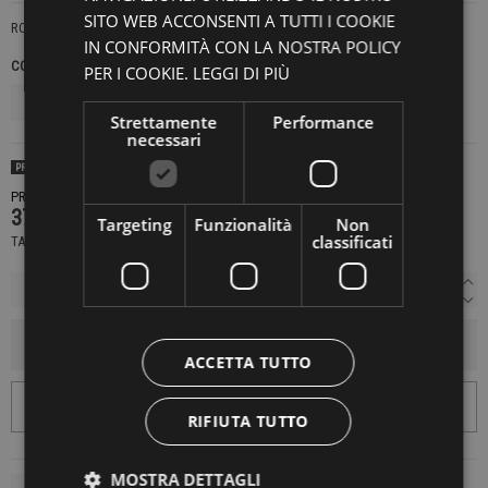
SITO WEB ACCONSENTI A TUTTI I COOKIE
ROYAL
IN CONFORMITÀ CON LA NOSTRA POLICY
COLORE
TAGLIE NAZIONALI
PER I COOKIE.
LEGGI DI PIÙ
Strettamente
Performance
necessari
PRODOTTO DISPONIBILE CON DIVERSE OPZIONI
PRODOTTO NON DISPONIBILE CONTATTACI PER SAPERE DI PIÙ
379,00 €
Targeting
Funzionalità
Non
classificati
TASSE INCLUSE
AGGIUNGI AL CARRELLO
ACCETTA TUTTO
RIFIUTA TUTTO
MOSTRA DETTAGLI